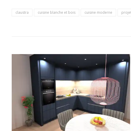
claustra
cuisine blanche et bois
cuisine moderne
proje