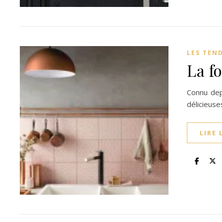
LES TEN
La f
Connu dep
délicieuse
LIRE 