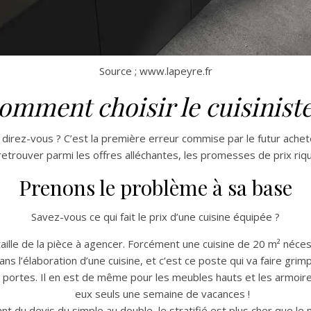
Source ; www.lapeyre.fr
omment choisir le cuisiniste
e direz-vous ? C’est la première erreur commise par le futur achete
retrouver parmi les offres alléchantes, les promesses de prix riqu
Prenons le problème à sa base
Savez-vous ce qui fait le prix d’une cuisine équipée ?
taille de la pièce à agencer. Forcément une cuisine de 20 m² néce
élaboration d’une cuisine, et c’est ce poste qui va faire grimper 
es portes. Il en est de même pour les meubles hauts et les armoir
eux seuls une semaine de vacances !
nt du devis du simple au double, le stratifié est plus cher que le m