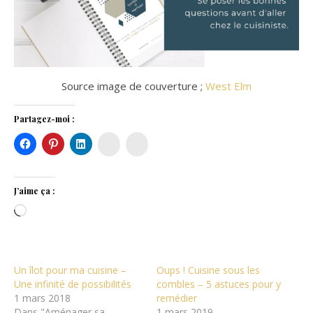
Source image de couverture ;
West Elm
Partagez-moi :
Instagram
Houzz
J’aime ça :
Chargement…
Un îlot pour ma cuisine –
Oups ! Cuisine sous les
Une infinité de possibilités
combles – 5 astuces pour y
1 mars 2018
remédier
Dans "Aménager sa
1 mars 2019