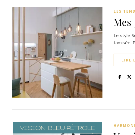
LES TEN
Mes 
Le style 
tamisée. 
LIRE 
HARMONI