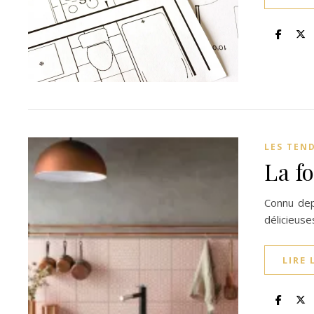
LES TEN
La f
Connu dep
délicieuse
LIRE 