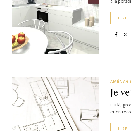
à la perso
LIRE 
AMÉNAGE
Je v
Ou là, gro
et on rec
LIRE 